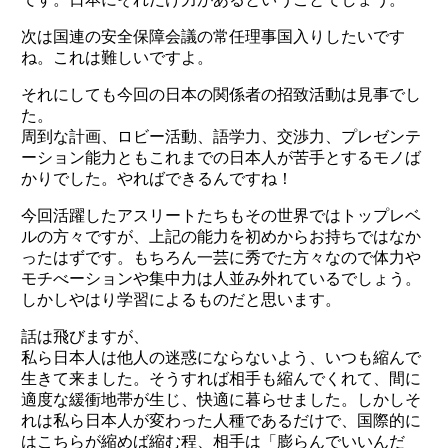
次は国連の安全保障会議の常任理事国入りしたいです
ね。これは難しいですよ。
それにしても今回の日本の関係者の招致活動は見事でし
た。
周到な計画、ロビー活動、語学力、交渉力、プレゼンテ
ーション能力ともこれまでの日本人が苦手とするモノば
かりでした。やればできるんですね！
今回活躍したアスリートたちもその世界ではトップレベ
ルの方々ですが、上記の能力を初めからお持ちではなか
ったはずです。もちろん一芸に秀でた方々なので体力や
モチべーションや集中力は人並み外れているでしょう。
しかしやはり学習によるものだと思います。
話は飛びますが、
私ら日本人は他人の迷惑にならないよう、いつも縮んで
生きて来ました。そうすれば相手も縮んでくれて、間に
適度な緩衝地帯が生じ、快適に暮らせました。しかしそ
れは私ら日本人が変わった人種であるだけで、国際的に
はこちらが縮めば縮む程、相手は「膨らんでいいんだ