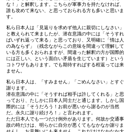
な！」と解釈します。こちらが軍事力を持たなければ、
誰も攻めて来ない、と思っておられる方も多いと思いま
す。
私ら日本人は「見返りを求めず他人に親切にしなさい」
と教えられて来ましたが、潜在意識の中には「そうすれ
ばいずれ返って来る」と思っており、又明確に「情は人
の為ならず」（残念ながらこの意味を間違って理解して
いる方も多くおられますが、間違った解釈の方が国際的
には正しい、という面白い矛盾を生じています）という
コトワザもあります。でも期待すればする程返っては来
ません。
私ら日本人は、「すみません」「ごめんなさい」とすぐ
謝ります。
潜在意識の中に「そうすれば相手は許してくれる」と思
っており、たしかに日本人同士だと通じます。しかし国
際的には「そうだろう！お前が悪いから謝るのが当然
だ。永久に謝り続けろ！」と言われます。
ただ日本人でも一つだけ例外があります。何故か交通事
故の時だけは、明らかに自分が悪くてもなかなか謝りま
せんし、お見舞いにも来ません。これだけはなかなか大