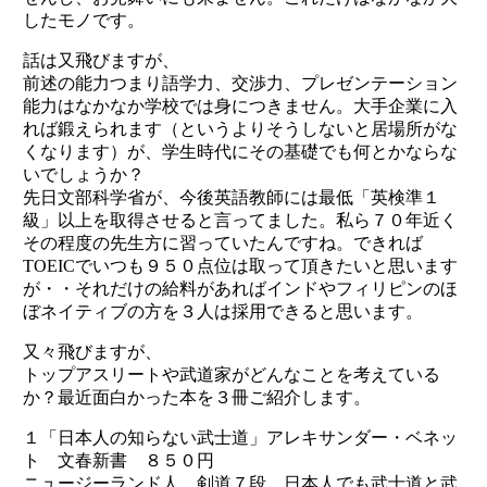
したモノです。
話は又飛びますが、
前述の能力つまり語学力、交渉力、プレゼンテーション
能力はなかなか学校では身につきません。大手企業に入
れば鍛えられます（というよりそうしないと居場所がな
くなります）が、学生時代にその基礎でも何とかならな
いでしょうか？
先日文部科学省が、今後英語教師には最低「英検準１
級」以上を取得させると言ってました。私ら７０年近く
その程度の先生方に習っていたんですね。できれば
TOEICでいつも９５０点位は取って頂きたいと思います
が・・それだけの給料があればインドやフィリピンのほ
ぼネイティブの方を３人は採用できると思います。
又々飛びますが、
トップアスリートや武道家がどんなことを考えている
か？最近面白かった本を３冊ご紹介します。
１「日本人の知らない武士道」アレキサンダー・ベネッ
ト 文春新書 ８５０円
ニュージーランド人 剣道７段 日本人でも武士道と武