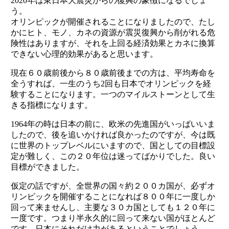
2020年は東日本大震災からの復興の象徴になるでしょ
う。
オリンピックが開催されることになりましたので、たし
かにヒト、モノ、カネの資源が震災復興から削がれる危
険性はありますが、それを上回る経済効果とカネに換算
できない心理的効果があると思います。
現在６０歳前後から８０歳前後までの方は、平均寿命を
全うすれば、一生のうち2回も日本でオリンピックを経
験することになります。一つのマイルストーンとして生
きる指標になります。
1964年の時は日本の前に、欧米の先進国がいっぱいいま
したので、後を追いかければ良かったのですが、今は既
に世界のトップレベルにいますので、国としての目標設
定が難しく、この２０年位は迷ってばかりでした。良い
目標ができました。
仮定の話ですが、全世界の国々約２００カ国が、必ずオ
リンピックを開催することになれば８００年に一度しか
回って来ませんし、主要な３０カ国としても１２０年に
一度です。つまり半永久的に回って来ない国がほとんど
です。日本にそれだけ力があるということでしょう。