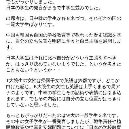
でもがっかりしました。
日本の学生の発言がまるで中学生並みでした。
出席者は、日中韓の学生が各８名づつ、それぞれの国の
一流大学生ばかりです。
中国も韓国も自国の学校教育等で教わった歴史認識を基
に、自分の立ち位置を明確に堂々と自己主張を展開しま
す。
日本人学生はそれに比べ自分がどういう主張をすべき
か、はっきり決めていないようでした。というか考えた
こともない？というか・・
T大院生の女性は帰国子女で英語は抜群ですが、どこか
白けた感じ。K大院生の女性も英語は上手くまるで局ア
ナのようです。中韓の学生もその話術や表情には引き込
まれます。でもその内容には自分の立ち位置がはっきり
していないと思いました。
もっともがっかりだったのはW大の一般学生３名です。
その中の女子学生が一番発言しましたが、戦争責任や植
民地政策や従軍慰安婦問題については「日本の学校教育