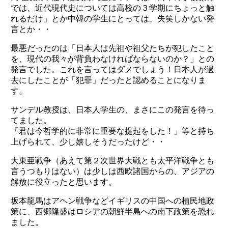
では、近代現代史については高校の３学期にちょっと触
れるだけ」とか中韓の学生にとっては、失笑しかない発
言とか・・
最悪だったのは「日本人は先祖や祖父たちが犯したこと
を、現代の我々が背負わなければならないのか？」との
発言でした。これを言ってはダメでしょう！日本人が過
去にしたことが「犯罪」だったと認めることになりま
す。
サンデル教授は、日本人学生の、まさにこの発言を待っ
てました。
「君は今哲学的に非常に重要な提起をした！」等と持ち
上げられて、少し嬉しそうだったけど・・
大東亜戦争（あえて第２次世界大戦とも太平洋戦争とも
言うつもりはない）は少しは西欧諸国からの、アジアの
解放に役立ったと思います。
坂本龍馬はアヘン戦争などイギリスの中国への植民地政
策に、西郷隆盛はロシアの朝鮮半島への南下政策を恐れ
ました。