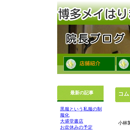
最新の記事
コム
黒服という私服の制
服化
大盛堂書店
小林
お盆休みの予定