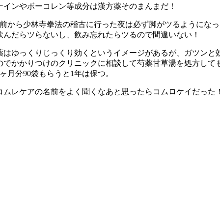
ナインやボーコレン等成分は漢方薬そのまんまだ！
位前から少林寺拳法の稽古に行った夜は必ず脚がツるようにな
飲んだらツらないし、飲み忘れたらツるので間違いない！
薬はゆっくりじっくり効くというイメージがあるが、ガツンと
のでかかりつけのクリニックに相談して芍薬甘草湯を処方して
1ヶ月分90袋もらうと1年は保つ。
コムレケアの名前をよく聞くなあと思ったらコムロケイだった