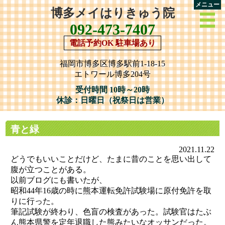
メニュー
博多メイはりきゅう院
092-473-7407
電話予約OK 駐車場あり
福岡市博多区博多駅前1-18-15
エトワール博多204号
受付時間 10時～20時
休診：日曜日（祝祭日は営業）
青と緑
2021.11.22
どうでもいいことだけど、たまに昔のことを思い出して
腹が立つことがある。
以前ブログにも書いたが、
昭和44年16歳の時に熊本運転免許試験場に原付免許を取
りに行った。
筆記試験が終わり、色盲の検査があった。試験官はたぶ
ん熊本県警を定年退職した熊みたいなオッサンだった。